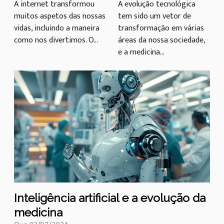
A internet transformou
A evolução tecnológica
evitar restrições
muitos aspetos das nossas
tem sido um vetor de
de jogo online
vidas, incluindo a maneira
transformação em várias
como nos divertimos. O...
áreas da nossa sociedade,
e a medicina...
Inteligência artificial e a evolução da
medicina