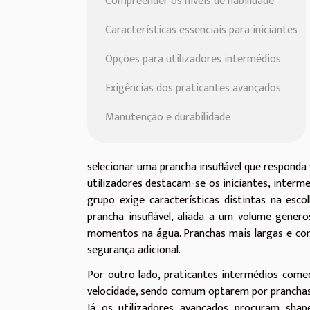
Compreender os níveis de habilidade
Características essenciais para iniciantes
Opções para utilizadores intermédios
Exigências dos praticantes avançados
Manutenção e durabilidade
selecionar uma prancha insuflável que responda 
utilizadores destacam-se os iniciantes, interm
grupo exige características distintas na esc
prancha insuflável, aliada a um volume genero
momentos na água. Pranchas mais largas e co
segurança adicional.
Por outro lado, praticantes intermédios com
velocidade, sendo comum optarem por pranchas
Já os utilizadores avançados procuram shap