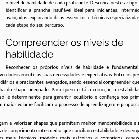
o nível de habilidade de cada praticante. Descubra neste artig
identificar a prancha insuflável ideal para iniciantes, intermé
avançados, explorando dicas essenciais e técnicas especializada
cada etapa do seu percurso.
Compreender os níveis de
habilidade
Reconhecer os próprios níveis de habilidade é fundamental
verdadeiramente às suas necessidades e expectativas. Entre os per
ediários e praticantes avançados, sendo essencial compreender qu
olha do shape adequado. Para quem está a começar, a estabilid
so, é determinante para garantir equilíbrio e confiança nos pri
m maior volume facilitam o processo de aprendizagem e proporc
eçam a valorizar shapes que permitam melhor manobrabilidade e
 de comprimento intermédio, que conciliam estabilidade e desem
es mais técnicos, modelos mais estreitos e compridos, capaz