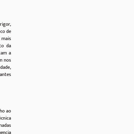
rigor,
ico de
 mais
to da
itam a
am nos
idade,
cantes
nho ao
écnica
amadas
uencia