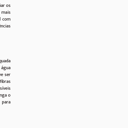
iar os
s mais
el com
ências
quada
s água
ve ser
fibras
síveis
onga o
 para