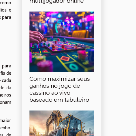
multijogador online
o como
dios e
s para
 para
fis de
Como maximizar seus
e cada
ganhos no jogo de
ade da
cassino ao vivo
meiros
baseado em tabuleiro
ionam
 maior
penho.
es de