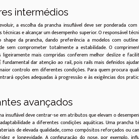
res intermédios
oluir, a escolha da prancha insuflável deve ser ponderada com 
 técnicas e alcançar um desempenho superior. O responsável técn
o shape da prancha, dando preferência a modelos com outline
dade sem comprometer totalmente a estabilidade. O comprimen
s ligeiramente mais compridas conferem melhor deslize e facil
 fundamental dar atenção ao rail, pois rails mais definidos ajud
aior controlo em diferentes condições. Para quem procura qual
ontrará opções adequadas à progressão e às exigências dos prati
cantes avançados
cha insuflável deve centrar-se em atributos que elevam o desempe
daptabilidade a diferentes condições aquáticas. Uma prancha t
materiais de elevada qualidade, como compósitos reforçados ou c
gidez e longevidade. A configuração do nose, por exemplo, infl