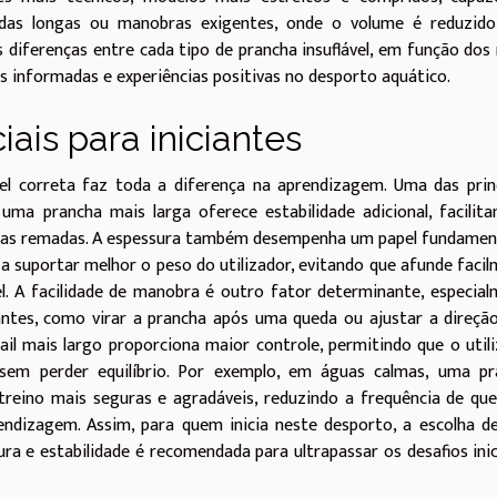
adas longas ou manobras exigentes, onde o volume é reduzido
 diferenças entre cada tipo de prancha insuflável, em função dos 
es informadas e experiências positivas no desporto aquático.
iais para iniciantes
ável correta faz toda a diferença na aprendizagem. Uma das prin
s uma prancha mais larga oferece estabilidade adicional, facilit
iras remadas. A espessura também desempenha um papel fundament
a suportar melhor o peso do utilizador, evitando que afunde faci
l. A facilidade de manobra é outro fator determinante, especia
iantes, como virar a prancha após uma queda ou ajustar a direç
l mais largo proporciona maior controle, permitindo que o util
 sem perder equilíbrio. Por exemplo, em águas calmas, uma pr
 treino mais seguras e agradáveis, reduzindo a frequência de qu
ndizagem. Assim, para quem inicia neste desporto, a escolha d
sura e estabilidade é recomendada para ultrapassar os desafios inic