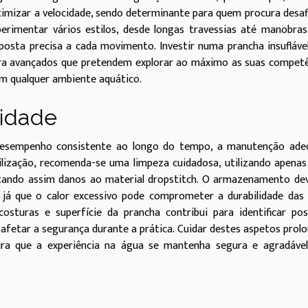
timizar a velocidade, sendo determinante para quem procura desaf
perimentar vários estilos, desde longas travessias até manobra
sposta precisa a cada movimento. Investir numa prancha insufláv
ara avançados que pretendem explorar ao máximo as suas compet
 em qualquer ambiente aquático.
lidade
 desempenho consistente ao longo do tempo, a manutenção ade
lização, recomenda-se uma limpeza cuidadosa, utilizando apena
vitando assim danos ao material dropstitch. O armazenamento de
a, já que o calor excessivo pode comprometer a durabilidade das 
costuras e superfície da prancha contribui para identificar pos
afetar a segurança durante a prática. Cuidar destes aspetos prol
ra que a experiência na água se mantenha segura e agradável