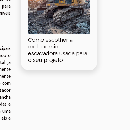
 para
níveis
Como escolher a
melhor mini-
cipais
escavadora usada para
ando o
o seu projeto
al, já
lmente
lmente
ão com
izador
ancha
edas e
e uma
iais e